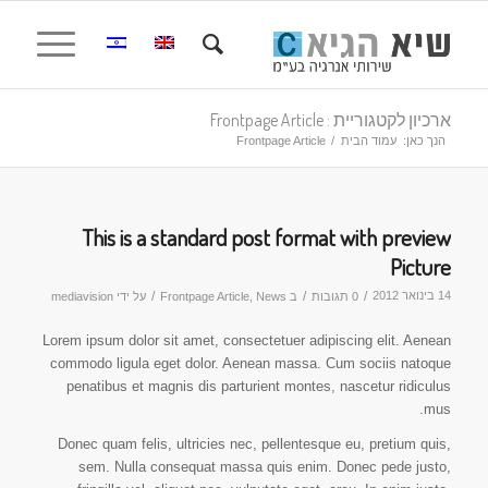
ארכיון לקטגוריית : Frontpage Article
הנך כאן:
עמוד הבית
/
Frontpage Article
This is a standard post format with preview
Picture
14 בינואר 2012
/
/
/
0 תגובות
ב
News
,
Frontpage Article
על ידי
mediavision
Lorem ipsum dolor sit amet, consectetuer adipiscing elit. Aenean
commodo ligula eget dolor. Aenean massa. Cum sociis natoque
penatibus et magnis dis parturient montes, nascetur ridiculus
mus.
Donec quam felis, ultricies nec, pellentesque eu, pretium quis,
sem. Nulla consequat massa quis enim. Donec pede justo,