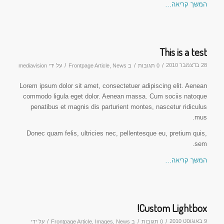
המשך קריאה…
This is a test
28 בדצמבר 2010
/
/
/
0 תגובות
ב
News
,
Frontpage Article
על ידי
mediavision
Lorem ipsum dolor sit amet, consectetuer adipiscing elit. Aenean
commodo ligula eget dolor. Aenean massa. Cum sociis natoque
penatibus et magnis dis parturient montes, nascetur ridiculus
mus.
Donec quam felis, ultricies nec, pellentesque eu, pretium quis,
sem.
המשך קריאה…
Custom Lightbox!
9 באוגוסט 2010
/
/
/
0 תגובות
ב
News
,
Images
,
Frontpage Article
על ידי