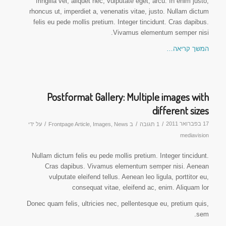
fringilla vel, aliquet nec, vulputate eget, arcu. In enim justo,
rhoncus ut, imperdiet a, venenatis vitae, justo. Nullam dictum
felis eu pede mollis pretium. Integer tincidunt. Cras dapibus.
Vivamus elementum semper nisi.
המשך קריאה…
Postformat Gallery: Multiple images with
different sizes
17 בפברואר 2011
/
/
/
1 תגובה
ב
News
,
Images
,
Frontpage Article
על ידי
mediavision
Nullam dictum felis eu pede mollis pretium. Integer tincidunt.
Cras dapibus. Vivamus elementum semper nisi. Aenean
vulputate eleifend tellus. Aenean leo ligula, porttitor eu,
consequat vitae, eleifend ac, enim. Aliquam lor
Donec quam felis, ultricies nec, pellentesque eu, pretium quis,
sem.