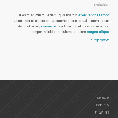
mediavision
Ut enim ad minim veniam, quis nostrud
exercitation ullamco
laboris nisi ut aliquip ex ea commodo consequat. Lorem ipsum
dolor sit amet,
consectetur
adipisicing elit, sed do eiusmod
.
tempor incididunt ut labore et dolore
magna aliqua
המשך קריאה…
עמודים
אודותינו
דף הבית