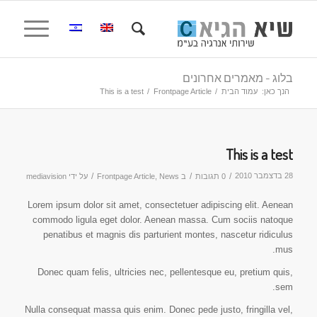
בלוג - מאמרים אחרונים
הנך כאן:
עמוד הבית
/
Frontpage Article
/
This is a test
This is a test
28 בדצמבר 2010
/
/
/
0 תגובות
ב
News
,
Frontpage Article
על ידי
mediavision
Lorem ipsum dolor sit amet, consectetuer adipiscing elit. Aenean
commodo ligula eget dolor. Aenean massa. Cum sociis natoque
penatibus et magnis dis parturient montes, nascetur ridiculus
mus.
Donec quam felis, ultricies nec, pellentesque eu, pretium quis,
sem.
Nulla consequat massa quis enim. Donec pede justo, fringilla vel,