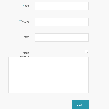
*
שם
*
אימייל
אתר
שמור
בדפדפן זה
את השם,
האימייל
והאתר שלי
לפעם
הבאה
שאגיב.