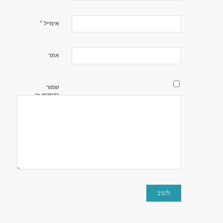
*
אימייל
אתר
שמור
בדפדפן זה
את השם,
האימייל
והאתר שלי
לפעם
הבאה
שאגיב.