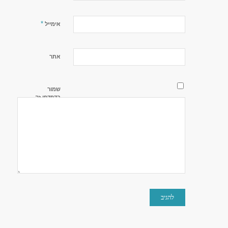
*
אימייל
אתר
שמור
בדפדפן זה
את השם,
האימייל
והאתר שלי
לפעם
הבאה
שאגיב.