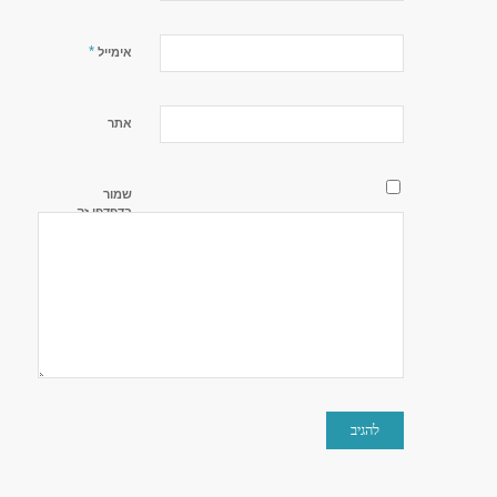
*
אימייל
אתר
שמור
בדפדפן זה
את השם,
האימייל
והאתר שלי
לפעם
הבאה
שאגיב.