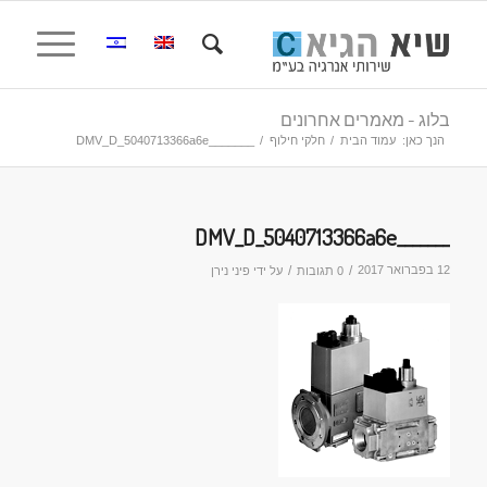
בלוג - מאמרים אחרונים
הנך כאן:
עמוד הבית
/
חלקי חילוף
/
_______DMV_D_5040713366a6e
_______DMV_D_5040713366a6e
12 בפברואר 2017
/
/
0 תגובות
על ידי
פיני נירן