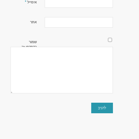
*
אימייל
אתר
שמור
בדפדפן זה
את השם,
האימייל
והאתר שלי
לפעם
הבאה
שאגיב.