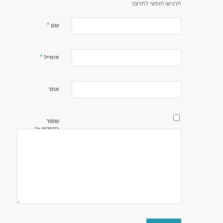
תרגישו חופשי לתרום!
*
שם
*
אימייל
אתר
שמור
בדפדפן זה
את השם,
האימייל
והאתר שלי
לפעם
הבאה
שאגיב.