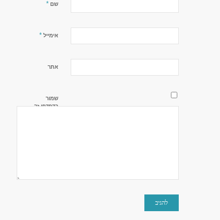
*
שם
*
אימייל
אתר
שמור
בדפדפן זה
את השם,
האימייל
והאתר שלי
לפעם
הבאה
שאגיב.