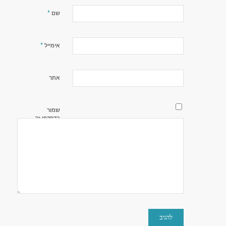
*
שם
*
אימייל
אתר
שמור
בדפדפן זה
את השם,
האימייל
והאתר שלי
לפעם
הבאה
שאגיב.