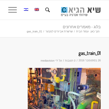
בלוג - מאמרים אחרונים
הנך כאן:
עמוד הבית
/
שרשרת אביזרים למבער
/
gas_train_01
gas_train_01
26 בספטמבר 2016
/
/
0 תגובות
על ידי
mediavision