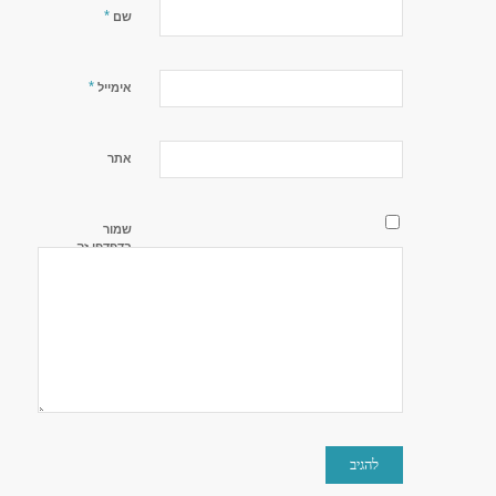
*
שם
*
אימייל
אתר
שמור
בדפדפן זה
את השם,
האימייל
והאתר שלי
לפעם
הבאה
שאגיב.