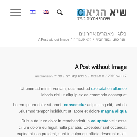
בלוג - מאמרים אחרונים
הנך כאן:
עמוד הבית
/
ללא קטגוריה
/
A Post without Image
A Post without Image
7 במאי 2010
/
/
/
0 תגובות
ב
ללא קטגוריה
על ידי
mediavision
Ut enim ad minim veniam, quis nostrud
exercitation ullamco
laboris nisi ut aliquip ex ea commodo consequat.
Lorem ipsum dolor sit amet,
consectetur
adipisicing elit, sed do
.
eiusmod tempor incididunt ut labore et dolore
magna aliqua
Duis aute irure dolor in reprehenderit in
voluptate
velit esse
cillum dolore eu fugiat nulla pariatur. Excepteur sint occaecat
cupidatat non proident, sunt in culpa qui officia deserunt mollit